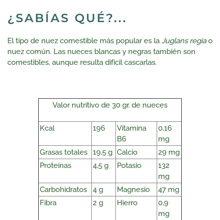
¿SABÍAS QUÉ?...
El tipo de nuez comestible más popular es la
Juglans regia
o
nuez común. Las nueces blancas y negras también son
comestibles, aunque resulta difícil cascarlas.
Valor nutritivo de 30 gr. de nueces
Kcal
196
Vitamina
0,16
B6
mg
Grasas totales
19,5 g
Calcio
29 mg
Proteínas
4,5 g
Potasio
132
mg
Carbohidratos
4 g
Magnesio
47 mg
Fibra
2 g
Hierro
0,9
mg