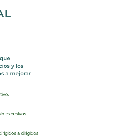
AL
 que
ios y los
os a mejorar
tivo,
sin excesivos
igidos a dirigidos