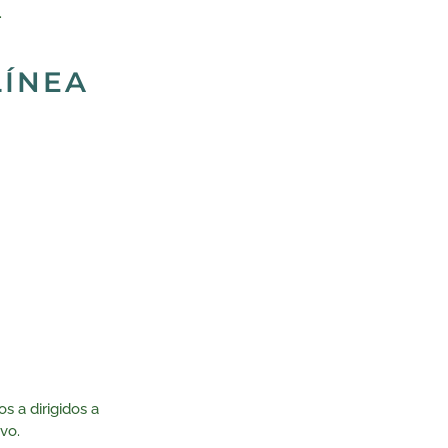
.
LÍNEA
 a dirigidos a
vo.